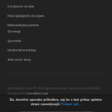
S kolesom na izlet
Hišni ljubljenčki dovoljeni
Malwarebytes partner
Slovenija
Spominki
Istrske letne kuhinje
Avto moto shop
Avtorske pravice © 2026 Apartma Izola. Vse pravice pridržane.
Designed by
JoomlArt.com
.
Da, dovolim uporabo piškotkov, saj bo s tem prikaz spletne
Joomla!
je brezplačna programska oprema izdana pod
GNU
strani zanesljivejši
Preberi več...
General Public License.