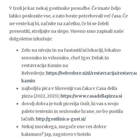
V Izoli je kar nekaj gostinske ponudbe. Če imate željo
lahko poskusite vse, a zato boste potrebovali več časa. Če
ne veste kaj bi, začnite na začetku, če bi se želeli
presentiti, streljajte na slepo. Vseeno smo zapisali naše
dolgoletne izkušnje:
Zelo na nivoju in na fantastični lokaciji, lokalno
sezonsko in vrhunsko, chef Igor Delak in
restavracija Kamin na
Belvederju:
https://belvedere.si/sl/restavracija/restavra
kamin
najboljša pica v Sloveniji vas čaka v Casa della
pizza (2022, 2023);
https://www.casadellapizza.si
dovolj dobra je tudi picerija Gušt, ki vas s svojo
paleto testenin in sezionske hrane, ne bo pustila
lačnih:
http://gostilnica-gust.si/
Nekaj morskega, mogoče ene res dobre
kalamare? Jap, zagotovo v hotelu