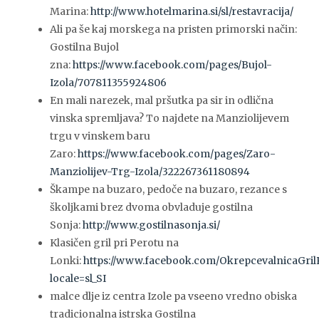
Marina:
http://www.hotelmarina.si/sl/restavracija/
Ali pa še kaj morskega na pristen primorski način:
Gostilna Bujol
zna:
https://www.facebook.com/pages/Bujol-
Izola/707811355924806
En mali narezek, mal pršutka pa sir in odlična
vinska spremljava? To najdete na Manziolijevem
trgu v vinskem baru
Zaro:
https://www.facebook.com/pages/Zaro-
Manziolijev-Trg-Izola/322267361180894
Škampe na buzaro, pedoče na buzaro, rezance s
školjkami brez dvoma obvladuje gostilna
Sonja:
http://www.gostilnasonja.si/
Klasičen gril pri Perotu na
Lonki:
https://www.facebook.com/OkrepcevalnicaGril
locale=sl_SI
malce dlje iz centra Izole pa vseeno vredno obiska
tradicionalna istrska Gostilna