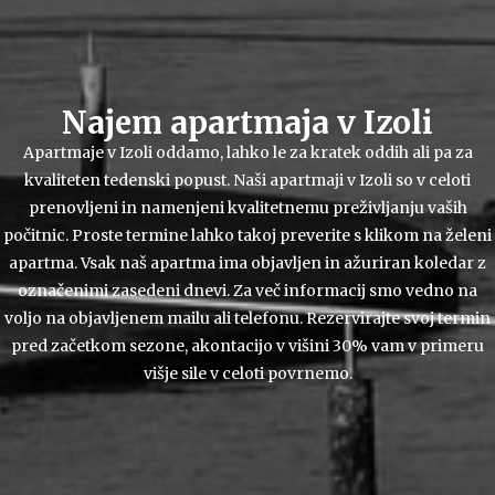
Najem apartmaja v Izoli
Apartmaje v Izoli oddamo, lahko le za kratek oddih ali pa za
kvaliteten tedenski popust. Naši apartmaji v Izoli so v celoti
prenovljeni in namenjeni kvalitetnemu preživljanju vaših
počitnic. Proste termine lahko takoj preverite s klikom na želeni
apartma. Vsak naš apartma ima objavljen in ažuriran koledar z
označenimi zasedeni dnevi. Za več informacij smo vedno na
voljo na objavljenem mailu ali telefonu. Rezervirajte svoj termin
pred začetkom sezone, akontacijo v višini 30% vam v primeru
višje sile v celoti povrnemo.