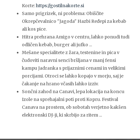
Korte:
https://gostilnakorte.si
Samo prigrizek, ni problema: Obiščite
Okrepčevalnico "Jagoda" Hazbi Ređepi za kebab
ali kos pice.
Hitra prehrana Amigo v centru, lahko ponudi tudi
odličen kebab, burger ali jufko ...
Mešane specialitete z žara, testenine in pica v
čudoviti naravni senci bršljana v manj fensi
kampu Jadranka s prijaznimi cenami in velikimi
porcijami. Otroci se lahko kopajo v morju, saj je
čakanje na hrano včasih lahko izziv.
Sončni zahod na Canavi, lepa lokacija na koncu
Izole na sprehajalni poti proti Kopru. Festival
Canava na prostem, ob sobotah verjetno kakšen
elektronski DJ-ji, ki skrbijo za ritem ...