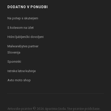
DODATNO V PONUDBI
Na potep s skuterjem
S kolesom na izlet
Hišni ljubljenčki dovoljeni
Malwarebytes partner
Slovenija
Spominki
Istrske letne kuhinje
Avto moto shop
Avtorske pravice © 2026 Apartma Izola. Vse pravice pridržane.