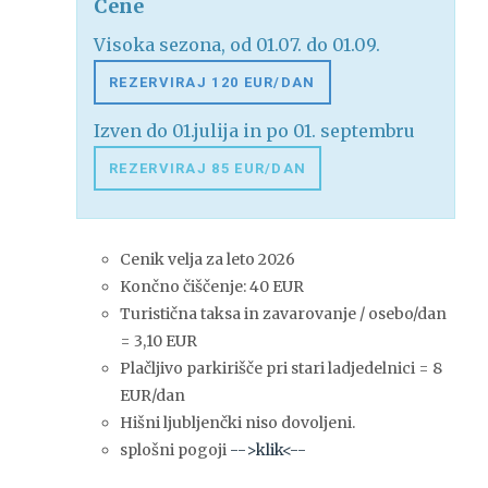
Cene
Visoka sezona, od 01.07. do 01.09.
REZERVIRAJ 120 EUR/DAN
Izven do 01.julija in po 01. septembru
REZERVIRAJ 85 EUR/DAN
Cenik velja za leto 2026
Končno čiščenje: 40 EUR
Turistična taksa in zavarovanje / osebo/dan
= 3,10 EUR
Plačljivo parkirišče pri stari ladjedelnici = 8
EUR/dan
Hišni ljubljenčki niso dovoljeni.
splošni pogoji
-->klik<--