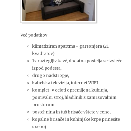
Več podatkov:
klimatiziran apartma - garsonjera (21
kvadratov)
1x raztegljiv kavč, dodatna postelja se izvleče
izpod podesta,
drugo nadstropje,
kabelska televizija, internet WIFI
komplet- v celoti opremljena kuhinja,
pomivalni stroj, hladilnik z zamrzovalnim
prostorom
posteljnina in tuš brisače vštete v ceno,
kopalne brisače in kuhinjske krpe prinesite
s seboj