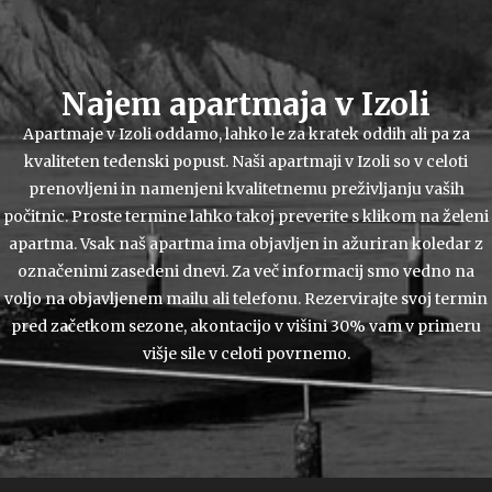
Najem apartmaja v Izoli
Apartmaje v Izoli oddamo, lahko le za kratek oddih ali pa za
kvaliteten tedenski popust. Naši apartmaji v Izoli so v celoti
prenovljeni in namenjeni kvalitetnemu preživljanju vaših
počitnic. Proste termine lahko takoj preverite s klikom na želeni
apartma. Vsak naš apartma ima objavljen in ažuriran koledar z
označenimi zasedeni dnevi. Za več informacij smo vedno na
voljo na objavljenem mailu ali telefonu. Rezervirajte svoj termin
pred začetkom sezone, akontacijo v višini 30% vam v primeru
višje sile v celoti povrnemo.