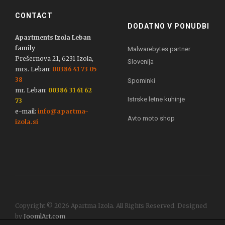
CONTACT
DODATNO V PONUDBI
Apartments Izola Leban
family
Malwarebytes partner
Prešernova 21, 6231 Izola,
Slovenija
mrs. Leban:
00386 41 73 05
38
Spominki
mr. Leban:
00386 31 61 62
Istrske letne kuhinje
73
e-mail:
info@apartma-
Avto moto shop
izola.si
Copyright © 2026 Apartma Izola. All Rights Reserved. Designed
by
JoomlArt.com
.