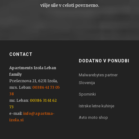
višje sile v celoti povrnemo.
CONTACT
DODATNO V PONUDBI
Apartments Izola Leban
family
Malwarebytes partner
Prešernova 21, 6231 Izola,
Slovenija
mrs. Leban:
00386 41 73 05
38
Spominki
mr. Leban:
00386 31 61 62
Istrske letne kuhinje
73
e-mail:
info@apartma-
Avto moto shop
izola.si