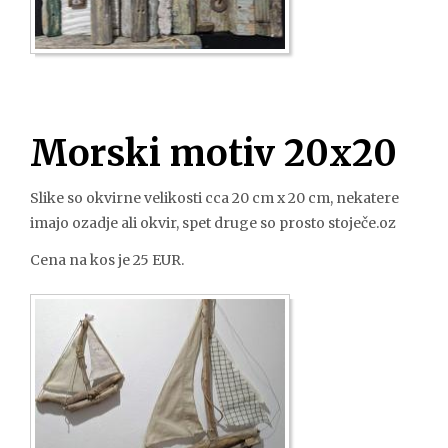
Morski motiv 20x20
Slike so okvirne velikosti cca 20 cm x 20 cm, nekatere
imajo ozadje ali okvir, spet druge so prosto stoječe.oz
Cena na kos je 25 EUR.