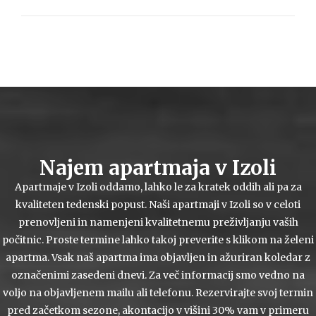
Najem apartmaja v Izoli
Apartmaje v Izoli oddamo, lahko le za kratek oddih ali pa za
kvaliteten tedenski popust. Naši apartmaji v Izoli so v celoti
prenovljeni in namenjeni kvalitetnemu preživljanju vaših
počitnic. Proste termine lahko takoj preverite s klikom na želeni
apartma. Vsak naš apartma ima objavljen in ažuriran koledar z
označenimi zasedeni dnevi. Za več informacij smo vedno na
voljo na objavljenem mailu ali telefonu. Rezervirajte svoj termin
pred začetkom sezone, akontacijo v višini 30% vam v primeru